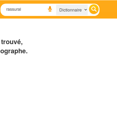
 trouvé,
hographe.