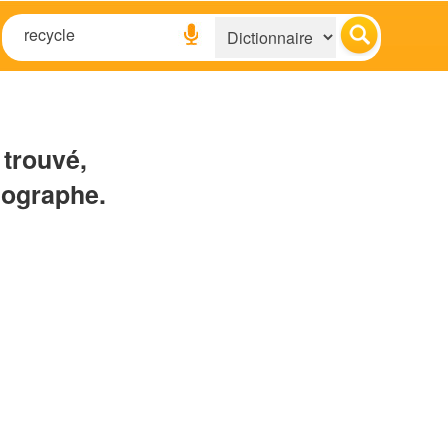
 trouvé,
hographe.