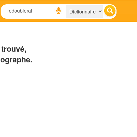
 trouvé,
hographe.