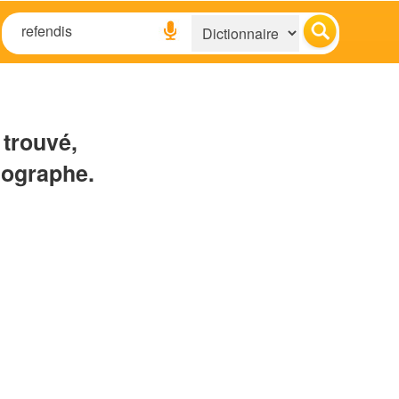
 trouvé,
hographe.