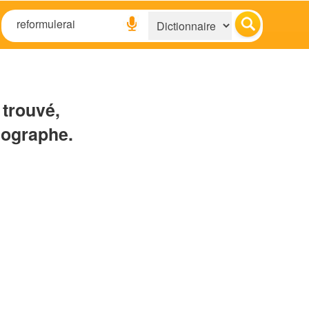
 trouvé,
hographe.