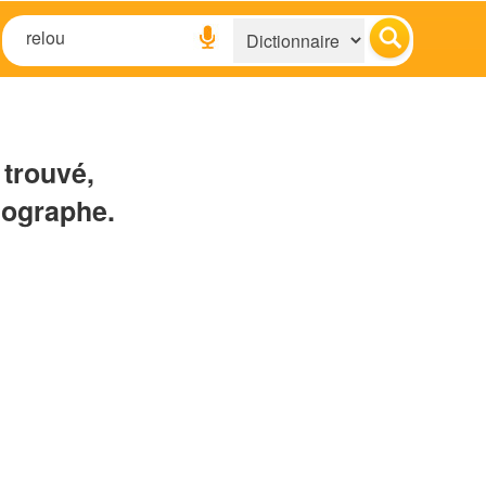
 trouvé,
hographe.