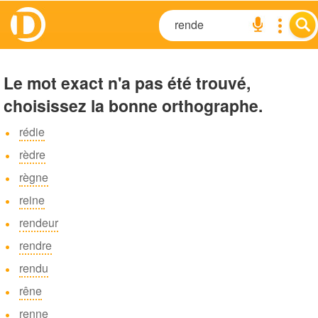
Le mot exact n'a pas été trouvé,
choisissez la bonne orthographe.
rédie
rèdre
règne
reine
rendeur
rendre
rendu
rêne
renne