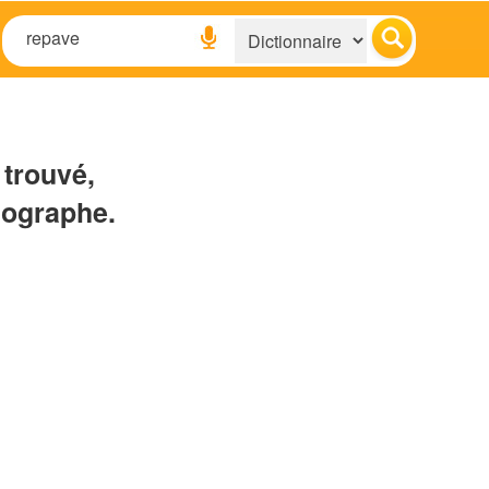
 trouvé,
hographe.