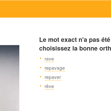
Le mot exact n'a pas été
choisissez la bonne ort
rave
repavage
repaver
rêve