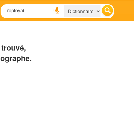
 trouvé,
hographe.