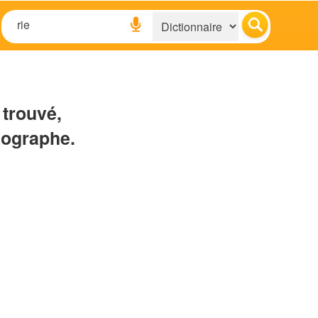
 trouvé,
hographe.