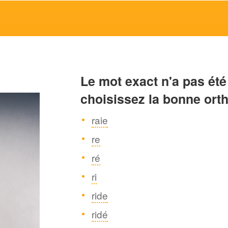
Le mot exact n'a pas été
choisissez la bonne ort
raie
re
ré
ri
ride
ridé