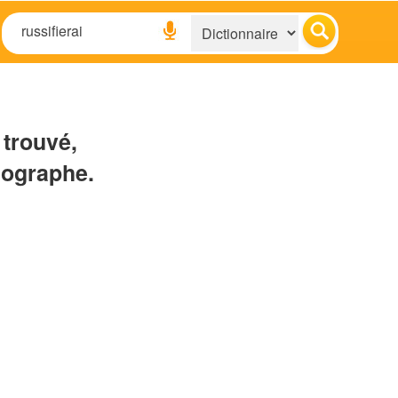
 trouvé,
hographe.