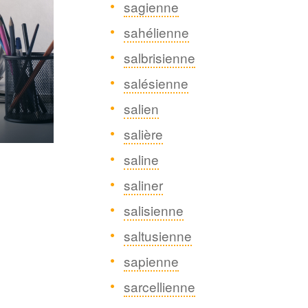
sagienne
sahélienne
salbrisienne
salésienne
salien
salière
saline
saliner
salisienne
saltusienne
sapienne
sarcellienne