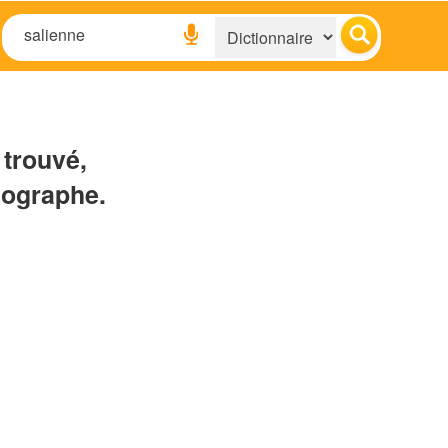
 trouvé,
hographe.