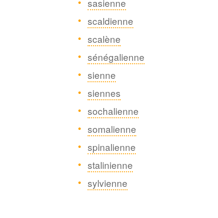
sasienne
scaldienne
scalène
sénégalienne
sienne
siennes
sochalienne
somalienne
spinalienne
stalinienne
sylvienne