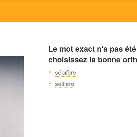
Le mot exact n'a pas été
choisissez la bonne ort
sébifère
sétifère