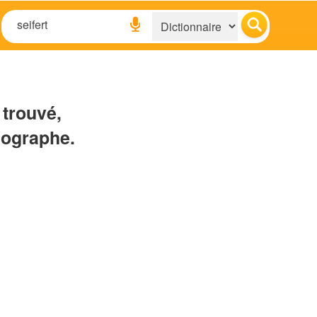
 trouvé,
hographe.