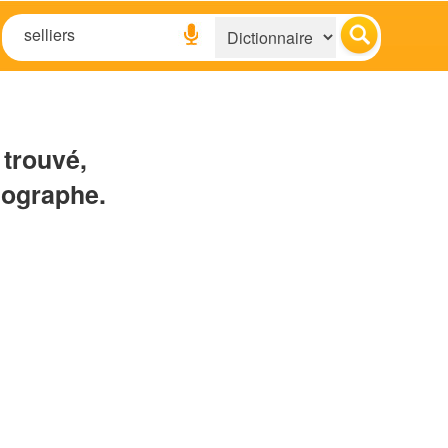
 trouvé,
hographe.