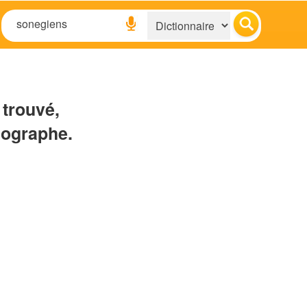
 trouvé,
hographe.