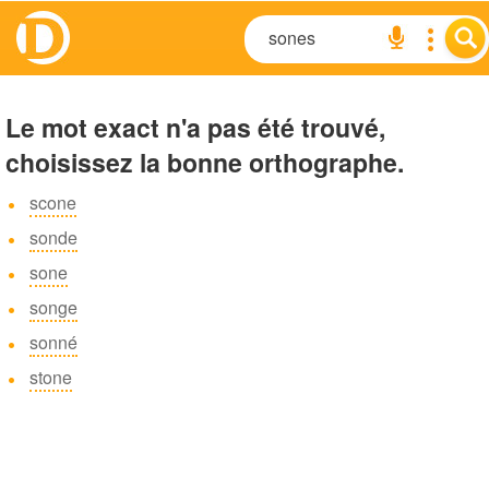
Le mot exact n'a pas été trouvé,
choisissez la bonne orthographe.
scone
sonde
sone
songe
sonné
stone