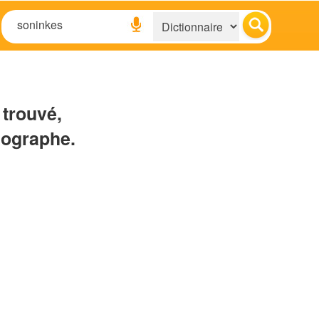
 trouvé,
hographe.