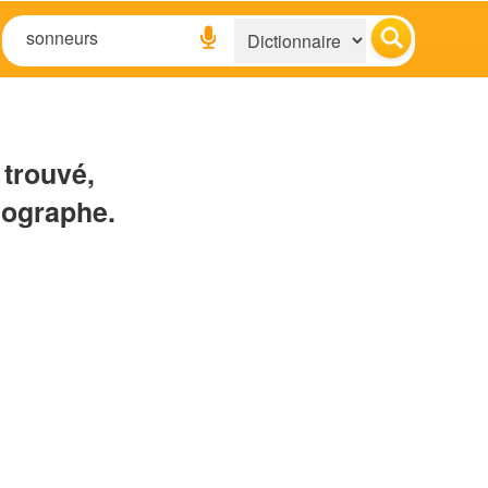
 trouvé,
hographe.