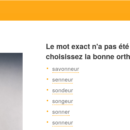
Le mot exact n'a pas été
choisissez la bonne ort
savonneur
senneur
sondeur
songeur
sonner
sonneur