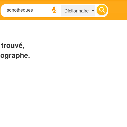
 trouvé,
hographe.