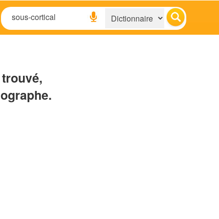
 trouvé,
hographe.