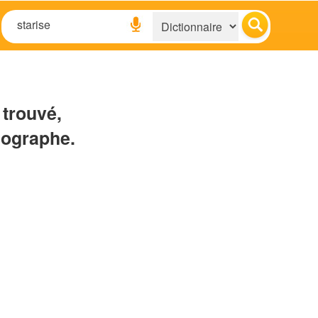
 trouvé,
hographe.