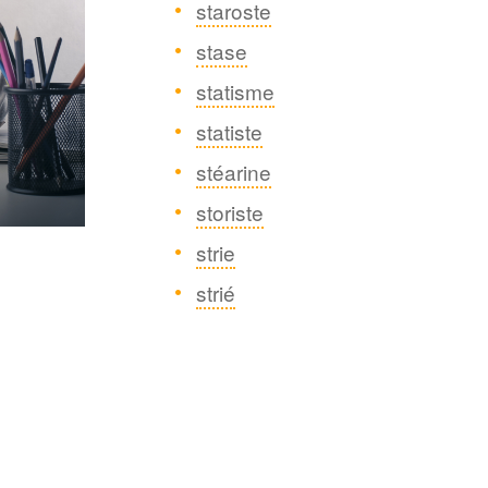
staroste
stase
statisme
statiste
stéarine
storiste
strie
strié