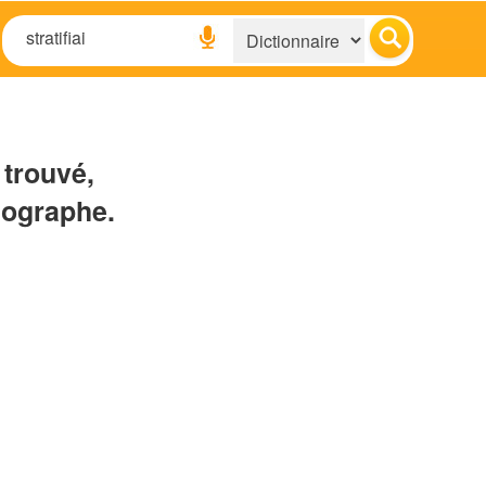
 trouvé,
hographe.