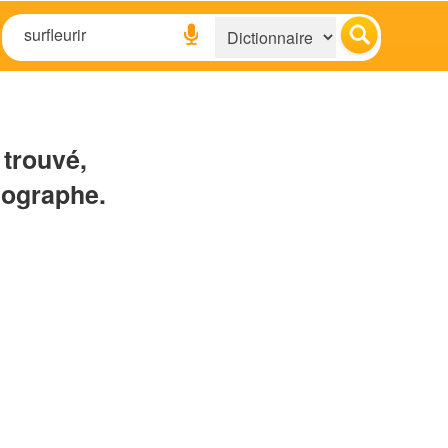
 trouvé,
hographe.