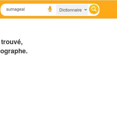
 trouvé,
hographe.