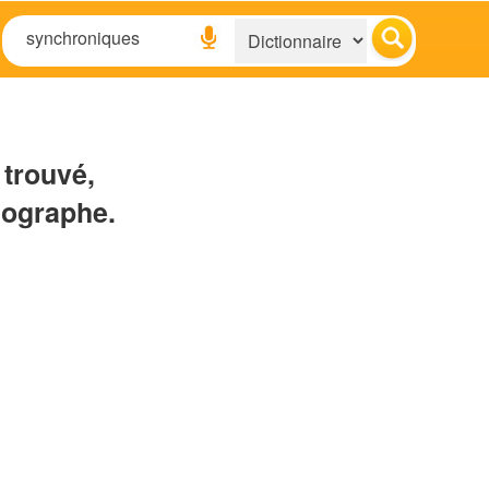
 trouvé,
hographe.