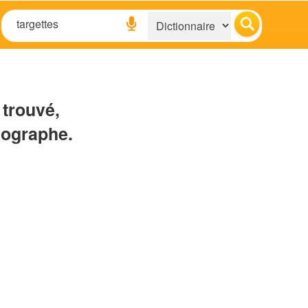
 trouvé,
hographe.