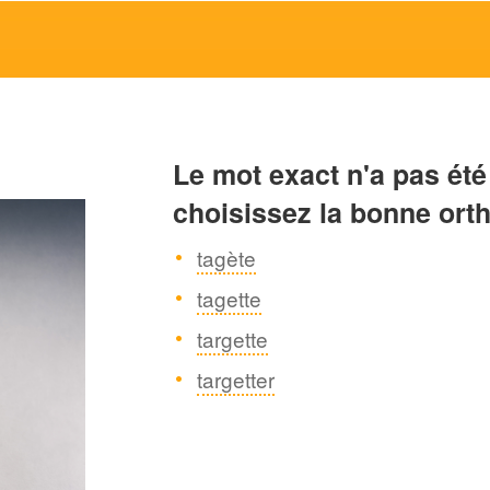
Le mot exact n'a pas été
choisissez la bonne ort
tagète
tagette
targette
targetter