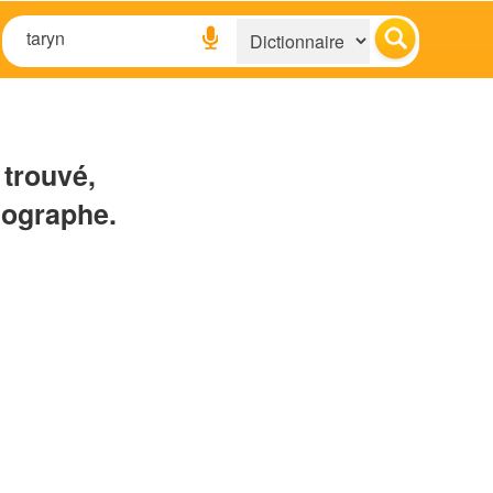
 trouvé,
hographe.