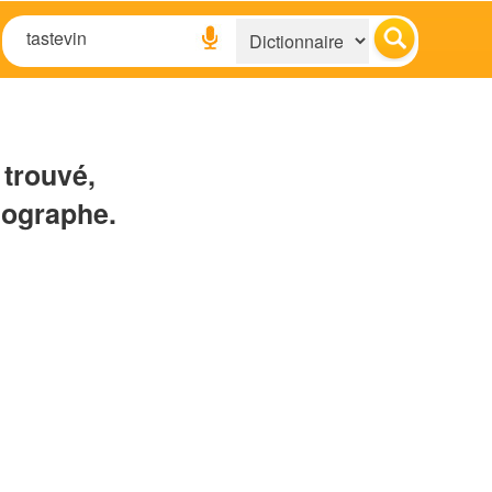
 trouvé,
hographe.