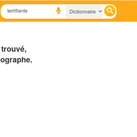
 trouvé,
hographe.