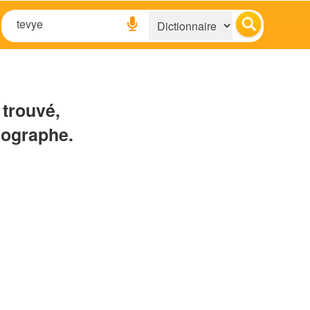
 trouvé,
hographe.