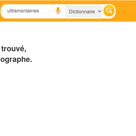
 trouvé,
hographe.