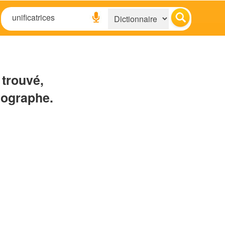
 trouvé,
hographe.