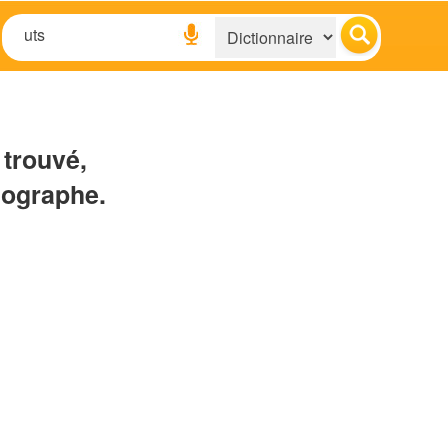
 trouvé,
hographe.