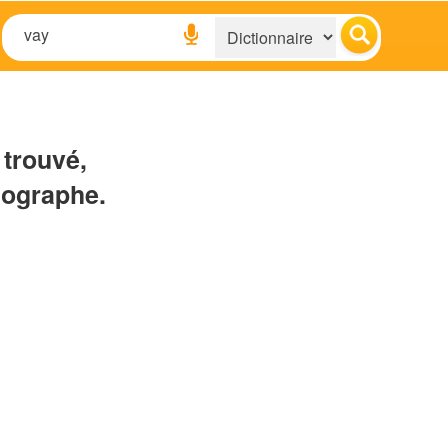
 trouvé,
hographe.