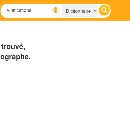
 trouvé,
hographe.