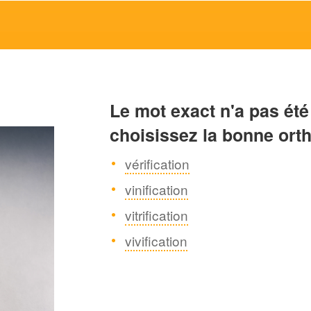
Le mot exact n'a pas été
choisissez la bonne ort
vérification
vinification
vitrification
vivification