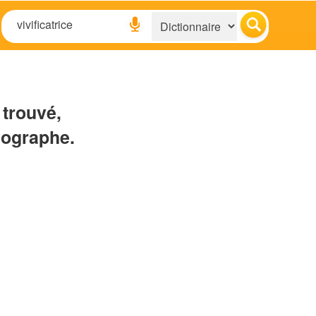
 trouvé,
hographe.