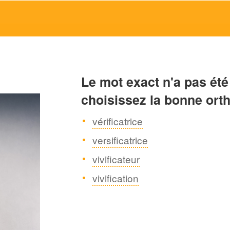
Le mot exact n'a pas été
choisissez la bonne ort
vérificatrice
versificatrice
vivificateur
vivification