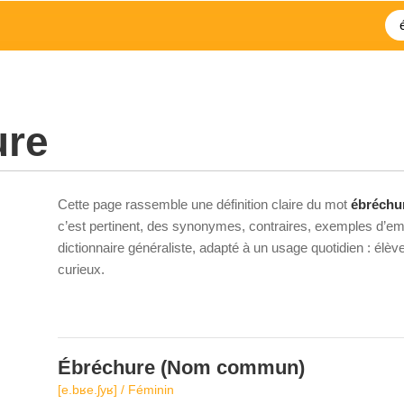
ure
Cette page rassemble une définition claire du mot
ébréchu
c’est pertinent, des synonymes, contraires, exemples d’emp
dictionnaire généraliste, adapté à un usage quotidien : élè
curieux.
Ébréchure
(Nom commun)
[e.bʁe.ʃyʁ] / Féminin