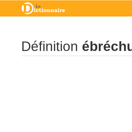
Définition
ébréch