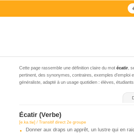
Cette page rassemble une définition claire du mot
écatir
, s
pertinent, des synonymes, contraires, exemples d’emploi et 
généraliste, adapté à un usage quotidien : élèves, étudiant
D
Écatir
(Verbe)
[e.ka.tiʁ] / Transitif direct 2e groupe
Donner aux draps un apprêt, un lustre qui en raid