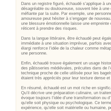
Dans un registre figuré, échaudé s’applique à u
désagréable ou douloureuse, souvent liée à une e
méfiante par la suite. Par exemple, une person
amoureuse peut hésiter à s’engager de nouveau. C
une blessure émotionnelle laisse une empreinte d
réticent à prendre des risques.
Dans la langue littéraire, être échaudé peut éga
immédiate à une situation imprévue, parfois ave
élargi renforce l’idée de la chaleur comme mét
une personne.
Enfin, échaudé trouve également un usage histo
des pâtisseries médiévales, précuites dans de l’
technique proche de celle utilisée pour les bage
étaient très appréciés pour leur texture dense et
En résumé, échaudé est un mot riche en significati
Qu’il décrive une préparation culinaire, un trait
évoque toujours l’idée d’une transformation ou d
qu’elle soit physique ou psychologique. Ce term
expérience, qu’elle soit matérielle ou humaine, 