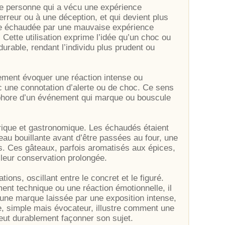
ne personne qui a vécu une expérience
rreur ou à une déception, et qui devient plus
ne échaudée par une mauvaise expérience
ette utilisation exprime l’idée qu’un choc ou
urable, rendant l’individu plus prudent ou
lement évoquer une réaction intense ou
c une connotation d’alerte ou de choc. Ce sens
aphore d’un événement qui marque ou bouscule
rique et gastronomique. Les échaudés étaient
eau bouillante avant d’être passées au four, une
ls. Ces gâteaux, parfois aromatisés aux épices,
 leur conservation prolongée.
ons, oscillant entre le concret et le figuré.
ement technique ou une réaction émotionnelle, il
’une marque laissée par une exposition intense,
e, simple mais évocateur, illustre comment une
peut durablement façonner son sujet.