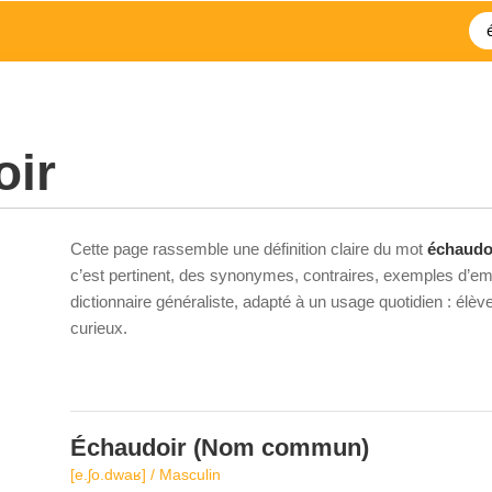
oir
Cette page rassemble une définition claire du mot
échaudo
c’est pertinent, des synonymes, contraires, exemples d’emp
dictionnaire généraliste, adapté à un usage quotidien : élè
curieux.
Échaudoir
(Nom commun)
[e.ʃo.dwaʁ] / Masculin