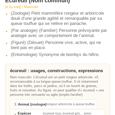
Écureuil
(Nom commun)
[e.ky.ʁœj] / Masculin
(Zoologie) Petit mammifère rongeur et arboricole
doué d’une grande agilité et remarquable par sa
queue touffue qui se relève en panache.
(Par analogie) (Familier) Personne prévoyante par
analogie avec un comportement de l’animal.
(Figuré) (Désuet) Personne vive, active, qui ne
tient pas en place.
(Entomologie) Synonyme de bombyx du hêtre.
écureuil : usages, constructions, expressions
Nom masculin. L’écureuil est un petit rongeur arboricole, vif,
reconnaissable à sa longue queue touffue. Il vit notamment
dans les forêts, parcs et jardins, où il se nourrit de graines,
fruits et noisettes. Au figuré, on peut qualifier d’« écureuil » une
personne très remuante ou agile (emploi familier).
Animal (zoologie)
1
rongeur arboricole à queue touffue
Espèces
écureuil roux, écureuil gris… selon