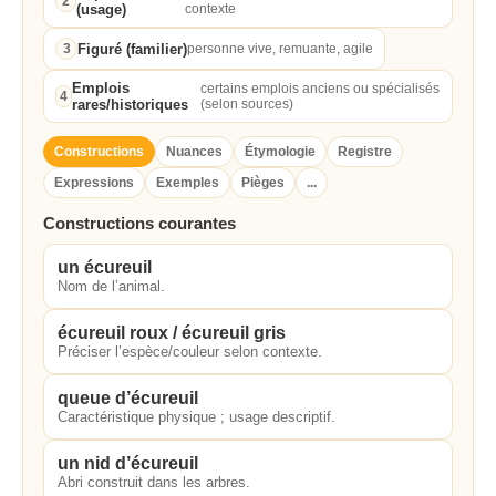
2
(usage)
contexte
Figuré (familier)
3
personne vive, remuante, agile
Emplois
certains emplois anciens ou spécialisés
4
rares/historiques
(selon sources)
Constructions
Nuances
Étymologie
Registre
Expressions
Exemples
Pièges
...
Constructions courantes
un écureuil
Nom de l’animal.
écureuil roux / écureuil gris
Préciser l’espèce/couleur selon contexte.
queue d’écureuil
Caractéristique physique ; usage descriptif.
un nid d’écureuil
Abri construit dans les arbres.