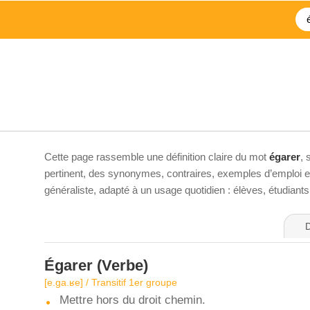
Cette page rassemble une définition claire du mot
égarer
, 
pertinent, des synonymes, contraires, exemples d’emploi et 
généraliste, adapté à un usage quotidien : élèves, étudiant
D
Égarer
(Verbe)
[e.ɡa.ʁe] / Transitif 1er groupe
Mettre hors du droit chemin.