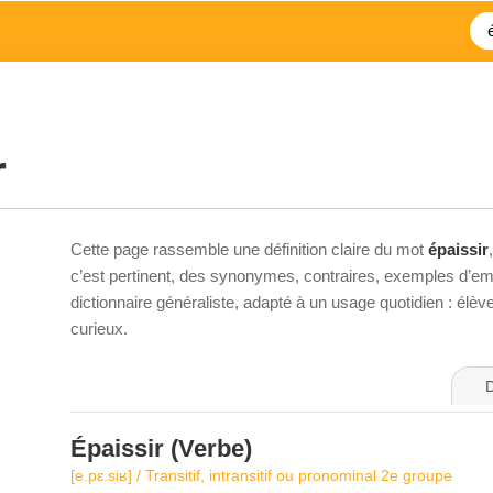
r
Cette page rassemble une définition claire du mot
épaissir
c’est pertinent, des synonymes, contraires, exemples d’emp
dictionnaire généraliste, adapté à un usage quotidien : élè
curieux.
D
Épaissir
(Verbe)
[e.pɛ.siʁ] / Transitif, intransitif ou pronominal 2e groupe