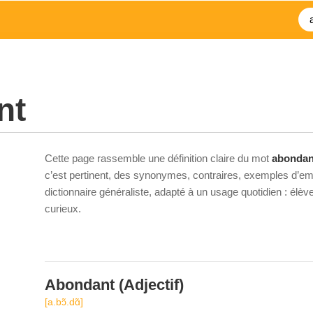
nt
Cette page rassemble une définition claire du mot
abondan
c’est pertinent, des synonymes, contraires, exemples d’emp
dictionnaire généraliste, adapté à un usage quotidien : élè
curieux.
Abondant
(Adjectif)
[a.bɔ̃.dɑ̃]