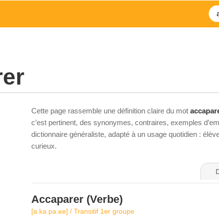
rer
Cette page rassemble une définition claire du mot
accapar
c’est pertinent, des synonymes, contraires, exemples d’emp
dictionnaire généraliste, adapté à un usage quotidien : élè
curieux.
D
Accaparer
(Verbe)
[a.ka.pa.ʁe] / Transitif 1er groupe