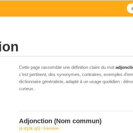
ion
Cette page rassemble une définition claire du mot
adjonct
c’est pertinent, des synonymes, contraires, exemples d’emp
dictionnaire généraliste, adapté à un usage quotidien : élè
curieux.
Adjonction
(Nom commun)
[a.dʒɔ̃k.sjɔ̃] / Féminin