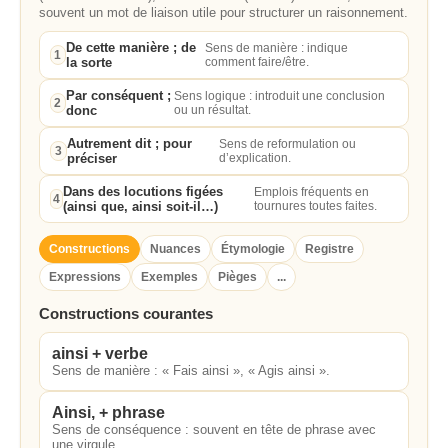
souvent un mot de liaison utile pour structurer un raisonnement.
De cette manière ; de
Sens de manière : indique
1
la sorte
comment faire/être.
Par conséquent ;
Sens logique : introduit une conclusion
2
donc
ou un résultat.
Autrement dit ; pour
Sens de reformulation ou
3
préciser
d’explication.
Dans des locutions figées
Emplois fréquents en
4
(ainsi que, ainsi soit-il…)
tournures toutes faites.
Constructions
Nuances
Étymologie
Registre
Expressions
Exemples
Pièges
...
Constructions courantes
ainsi + verbe
Sens de manière : « Fais ainsi », « Agis ainsi ».
Ainsi, + phrase
Sens de conséquence : souvent en tête de phrase avec
une virgule.