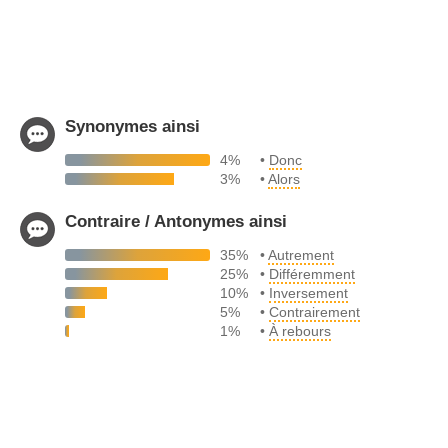
Synonymes ainsi
4%
•
Donc
3%
•
Alors
Contraire / Antonymes ainsi
35%
•
Autrement
25%
•
Différemment
10%
•
Inversement
5%
•
Contrairement
1%
•
À rebours