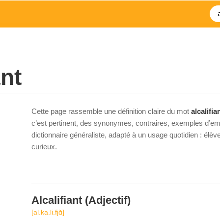
ant
Cette page rassemble une définition claire du mot
alcalifia
c’est pertinent, des synonymes, contraires, exemples d’emp
dictionnaire généraliste, adapté à un usage quotidien : élè
curieux.
Alcalifiant
(Adjectif)
[al.ka.li.fjɑ̃]