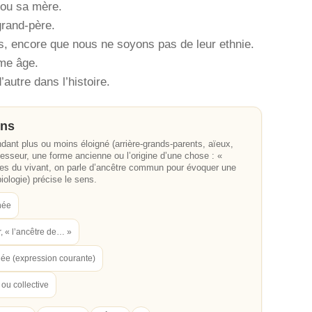
 ou sa mère.
grand-père.
s, encore que nous ne soyons pas de leur ethnie.
ème âge.
autre dans l’histoire.
ons
nt plus ou moins éloigné (arrière-grands-parents, aïeux,
cesseur, une forme ancienne ou l’origine d’une chose : «
ences du vivant, on parle d’ancêtre commun pour évoquer une
iologie) précise le sens.
née
, « l’ancêtre de… »
née (expression courante)
ou collective