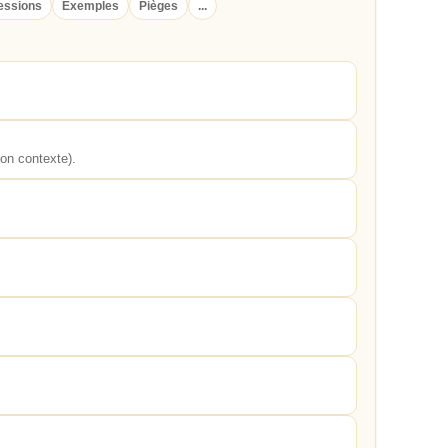
essions
Exemples
Pièges
...
lon contexte).