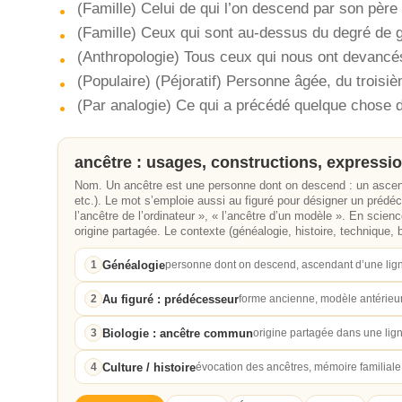
(Famille) Celui de qui l’on descend par son père
(Famille) Ceux qui sont au-dessus du degré de 
(Anthropologie) Tous ceux qui nous ont devancé
(Populaire) (Péjoratif) Personne âgée, du troisi
(Par analogie) Ce qui a précédé quelque chose d’
ancêtre : usages, constructions, expressi
Nom. Un ancêtre est une personne dont on descend : un ascenda
etc.). Le mot s’emploie aussi au figuré pour désigner un prédé
l’ancêtre de l’ordinateur », « l’ancêtre d’un modèle ». En sci
origine partagée. Le contexte (généalogie, histoire, technique, b
Généalogie
1
personne dont on descend, ascendant d’une lig
Au figuré : prédécesseur
2
forme ancienne, modèle antérieur
Biologie : ancêtre commun
3
origine partagée dans une lig
Culture / histoire
4
évocation des ancêtres, mémoire familiale 