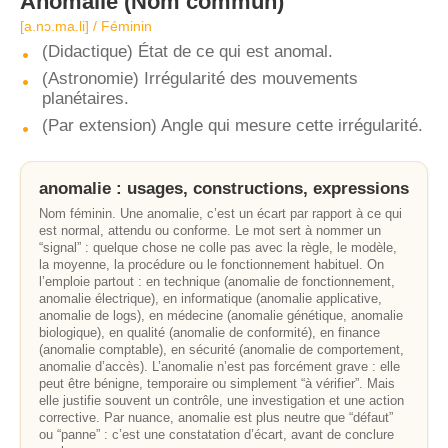
Anomalie
(Nom commun)
[a.nɔ.ma.li] / Féminin
(Didactique) État de ce qui est anomal.
(Astronomie) Irrégularité des mouvements
planétaires.
(Par extension) Angle qui mesure cette irrégularité.
anomalie : usages, constructions, expressions
Nom féminin. Une anomalie, c’est un écart par rapport à ce qui
est normal, attendu ou conforme. Le mot sert à nommer un
“signal” : quelque chose ne colle pas avec la règle, le modèle,
la moyenne, la procédure ou le fonctionnement habituel. On
l’emploie partout : en technique (anomalie de fonctionnement,
anomalie électrique), en informatique (anomalie applicative,
anomalie de logs), en médecine (anomalie génétique, anomalie
biologique), en qualité (anomalie de conformité), en finance
(anomalie comptable), en sécurité (anomalie de comportement,
anomalie d’accès). L’anomalie n’est pas forcément grave : elle
peut être bénigne, temporaire ou simplement “à vérifier”. Mais
elle justifie souvent un contrôle, une investigation et une action
corrective. Par nuance, anomalie est plus neutre que “défaut”
ou “panne” : c’est une constatation d’écart, avant de conclure