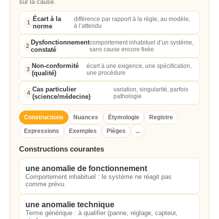
sur la cause.
Écart à la
différence par rapport à la règle, au modèle,
1
norme
à l’attendu
Dysfonctionnement
comportement inhabituel d’un système,
2
constaté
sans cause encore fixée
Non-conformité
écart à une exigence, une spécification,
3
(qualité)
une procédure
Cas particulier
variation, singularité, parfois
4
(science/médecine)
pathologie
Constructions
Nuances
Étymologie
Registre
Expressions
Exemples
Pièges
...
Constructions courantes
une anomalie de fonctionnement
Comportement inhabituel : le système ne réagit pas
comme prévu.
une anomalie technique
Terme générique : à qualifier (panne, réglage, capteur,